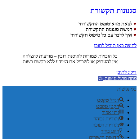
סגנונות תקשורת
♥
לצאת מהאוטומט התקשורתי
♥
חמשת סגנונות התקשורת
♥
איך לדבר עם כל טיפוס תקשורתי
לחיצה כאן תוביל לתוכן
כל הזכויות שמורות לאוסנת רובין – מודעות להצלחה
אין להעתיק או לשכפל את המידע ללא בקשת רשות.
דילוג לתוכן
פתח סרגל נגישות
כלי נגישות
הגדל טקסט
הקטן טקסט
גווני אפור
ניגודיות גבוהה
ניגודיות הפוכה
רקע בהיר
הדגשת קישורים