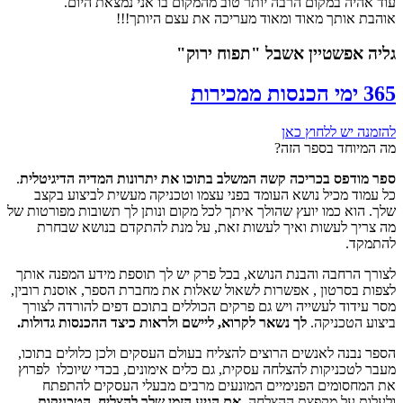
עוד אהיה במקום הרבה יותר טוב מהמקום בו אני נמצאת היום.
אוהבת אותך מאוד ומאוד מעריכה את עצם היותך!!!
גליה אפשטיין אשבל "תפוח ירוק"
365 ימי
הכנסות
ממכירות
להזמנה יש ללחוץ כאן
מה המיוחד בספר הזה?
ספר מודפס בכריכה קשה המשלב בתוכו את יתרונות המדיה הדיגיטלית
.
כל עמוד מכיל נושא העומד בפני עצמו וטכניקה מעשית לביצוע בקצב
שלך. הוא כמו יועץ שהולך איתך לכל מקום ונותן לך תשובות מפורטות של
מה צריך לעשות ואיך לעשות זאת, על מנת להתקדם בנושא שבחרת
להתמקד.
לצורך הרחבה והבנת הנושא, בכל פרק יש לך תוספת מידע המפנה אותך
לצפות בסרטון , אפשרות לשאול שאלות את מחברת הספר, אוסנת רובין,
מסר עידוד לעשייה ויש גם פרקים הכוללים בתוכם דפים להורדה לצורך
ביצוע הטכניקה.
לך נשאר לקרוא, ליישם ולראות כיצד ההכנסות גדולות.
הספר נבנה לאנשים הרוצים להצליח בעולם העסקים ולכן כלולים בתוכו,
מעבר לטכניקות להצלחה עסקית, גם כלים אימונים, בכדי שיוכלו לפרוץ
את המחסומים הפנימיים המונעים מרבים מבעלי העסקים להתפתח
ולעלות על מקפצת ההצלחה.
אם הגיע הזמן שלך להצליח, הטכניקות