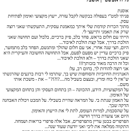
אוסנת
פניתי למט''י בעפולה בבקשה לקבל עזרה, ייעוץ מקצועי ואימון לפתיחת
עסק.
מתוך הכרות קודמת שלי איתך כמאמנת עסקית, התעקשתי שאני רוצה
שרק את תאמני ותייעצי לי.
הייתי עם חלום בראש, פחד בלב, פיק ברכיים, בלבול ועם תחושה שאני
הולכת בדרך, אבל קצת הולכת לאיבוד...
היום, חצי שנה אחרי, אני עם חלום שהולך ומתגשם, הפחד בלב מתמזער,
פיק ברכיים עדיין יש מפעם לפעם, אבל התחושה החשובה והעיקרית היא
שאני הולכת בדרך – ולא הולכת לאיבוד...
וכל זה הרבה מאוד בזכותך!!!
אני רוצה להודות לך, בחום רב, על:
האנרגיות החיוביות והסוחפות שיש בך, שתרמו לי רבות ברגעים שהרגשתי
ש"אין לי כוח ומרץ, ובעצם בשביל מה....?!?!?" – את - משכת אותי
משם..
על המקצועיות, הידע, ההכוונה – הן בתחום העסקי והן בתחום המקצועי
של האימון.
על האמון שנתת בי. על המראה שהיית בשבילי. על המבט ויכולת האבחנה
הדקה שבך.
על שהסכמת, למרות העומס, לתת לי את הייעוץ והאימון.
היום אני צועדת בדרך חדשה.
הפרפרים בבטן עדיין מתפרפרים, אבל אלה פרפרי בריאות ושמחה.
התקווה ממלאה את ליבי ואני יודעת שעוד שנה...