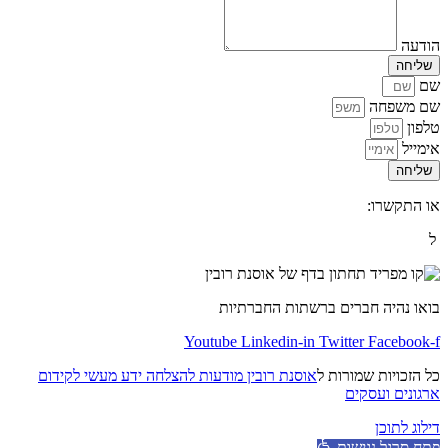
הודעה
שליחה
שם
שם משפחה
טלפון
אימייל
שליחה
או התקשרו:
50-2971659
0
ל
תקנון האתר
יש ל
לחוץ כאן
בואו נהיה חברים ברשתות החברתיות
Youtube
Linkedin-in
Twitter
Facebook-f
כל הזכויות שמורות ל
אוסנת רובין מודעות להצלחה ידע מעשי לקידום
ארגונים ועסקים
דילוג לתוכן
פתח סרגל נגישות