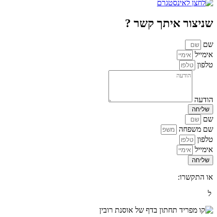
שניצור איתך קשר ?
שם
אימייל
טלפון
הודעה
שליחה
שם
שם משפחה
טלפון
אימייל
שליחה
או התקשרו:
50-2971659
0
ל
תקנון האתר
יש ל
לחוץ כאן