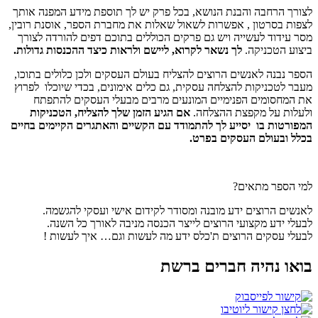
לצורך הרחבה והבנת הנושא, בכל פרק יש לך תוספת מידע המפנה אותך
לצפות בסרטון , אפשרות לשאול שאלות את מחברת הספר, אוסנת רובין,
מסר עידוד לעשייה ויש גם פרקים הכוללים בתוכם דפים להורדה לצורך
ביצוע הטכניקה.
לך נשאר לקרוא, ליישם ולראות כיצד ההכנסות גדולות.
הספר נבנה לאנשים הרוצים להצליח בעולם העסקים ולכן כלולים בתוכו,
מעבר לטכניקות להצלחה עסקית, גם כלים אימונים, בכדי שיוכלו לפרוץ
את המחסומים הפנימיים המונעים מרבים מבעלי העסקים להתפתח
ולעלות על מקפצת ההצלחה.
אם הגיע הזמן שלך להצליח, הטכניקות
המפורטות בו יסייע לך להתמודד עם הקשיים והאתגרים הקיימים בחיים
בכלל ובעולם העסקים בפרט.
למי הספר מתאים?
לאנשים הרוצים ידע מובנה ומסודר לקידום אישי ועסקי להגשמה.
לבעלי ידע מקצועי הרוצים לייצר הכנסה מניבה לאורך כל השנה.
לבעלי עסקים הרוצים ת'כלס ידע מה לעשות וגם… איך לעשות !
בואו נהיה חברים ברשת