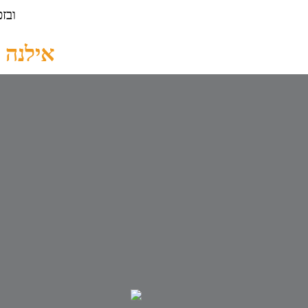
ובז
אילנה 