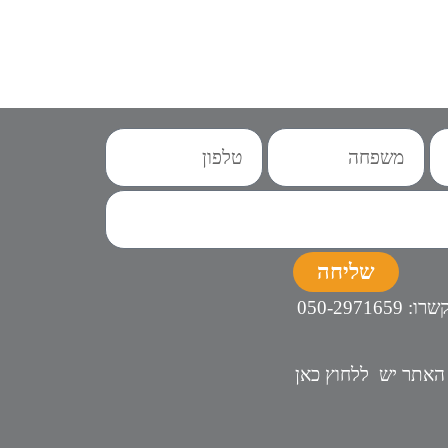
שליחה
שרו:
50-2971659
0
 האתר
יש ל
לחוץ כאן