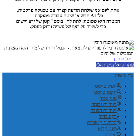
אחת ליום אני שולחת הודעה קצרה עם טכניקה פרקטית,
כלי AI חדש או שיטת עבודה ממוקדת.
המטרה היא פשוטה: לתת לך "בוסט" קטן של ידע ויישום
כדי לשמור על רצף של עשייה ודיוק בעסק.
דילוג לתוכן
פתח סרגל נגישות
כלי נגישות
הגדל טקסט
הקטן טקסט
גווני אפור
ניגודיות גבוהה
ניגודיות הפוכה
רקע בהיר
הדגשת קישורים
פונט קריא
איפוס