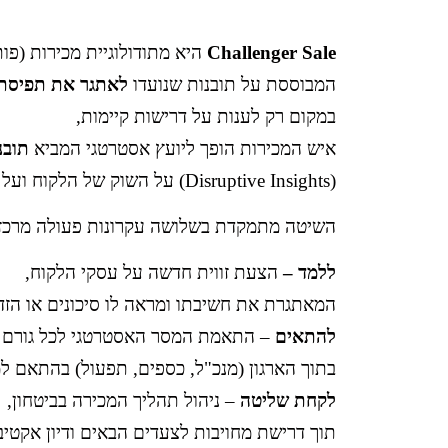
Challenger Sale
היא מתודולוגיית מכירות (פותחה על יד
המבוססת על תובנות שנועדו
לאתגר את תפיסת
במקום רק לענות על דרישות קיימות,
איש המכירות הופך ליועץ אסטרטגי המביא
תובנ
(Disruptive Insights) על השוק של הלקוח ועל הסיכונים שהוא לא מזהה.
השיטה מתמקדת בשלושה עקרונות פעולה מרכזי
ללמד –
הצעת זווית חדשה על עסקי הלקוח,
המאתגרת את חשיבתו ומראה לו סיכונים או הזדמ
להתאים
– התאמת המסר האסטרטגי לכל גורם ר
בתוך הארגון (מנכ"ל, כספים, תפעול) בהתאם ל
לקחת שליטה
– ניהול תהליך המכירה בביטחון,
תוך דרישת מחויבות לצעדים הבאים ודיון אקטיבי