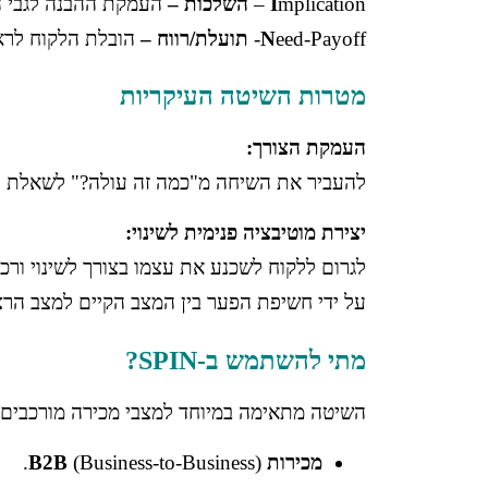
mplication –
I
השלכות –
העמקת ההבנה לגבי 
eed-Payoff-
N
תועלת/רווח –
הובלת הלקוח לרא
מטרות השיטה העיקריות
העמקת הצורך:
להעביר את השיחה מ"כמה זה עולה?" לשאלת "
יצירת מוטיבציה פנימית לשינוי:
לגרום ללקוח לשכנע את עצמו בצורך לשינוי ורכ
על ידי חשיפת הפער בין המצב הקיים למצב הרצו
מתי להשתמש ב-SPIN?
השיטה מתאימה במיוחד למצבי מכירה מורכבים:
מכירות B2B
(Business-to-Business).