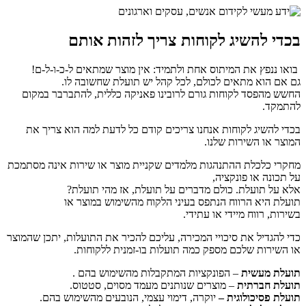
בכדי להשיג לקוחות צריך לזהות אותם
בואו ננפץ את המיתוס אחת ולתמיד: אין מוצר שמתאים ל-כ-ו-ל-ם!
גם אם הוא מתאים לכולם, לכל קהל יש תועלת שחשובה לו.
החשש מהפסד לקוחות גורם לרובינו פאניקה כללית, להתברבר במקום
להתמקד.
בכדי להשיג לקוחות אנחנו צריכים קודם כל לדעת למה הוא צריך את
המוצר או השירות שלנו.
מחקרי כלכלת ההתנהגות מלמדים שקניית מוצר או שירות אינה מסתמכת
על תכונה או פונקציה,
אלא על תועלת. כולם מדברים על תועלת, אז מהי תועלת?
תועלת היא הרווח הנתפס בעיני הלקוח מהשימוש במוצר או
בשירות, רווח מיידי או עתידי.
כדי להגדיל את סיכויי המכירה, עליכם להכיר את התועלות, יתכן שהמוצר
או השירות שלכם מספק כמה תועלות בו-זמנית ללקוחות.
תועלת מעשית
–
הפונקציות המתקבלות מהשימוש בהם
.
תועלת חברתית
– מוצרים שנותנים מעמד מסוים, סטטוס.
תועלת פסיכולוגית –
יוקרה, דימוי עצמי, הנובעים מהשימוש בהם.