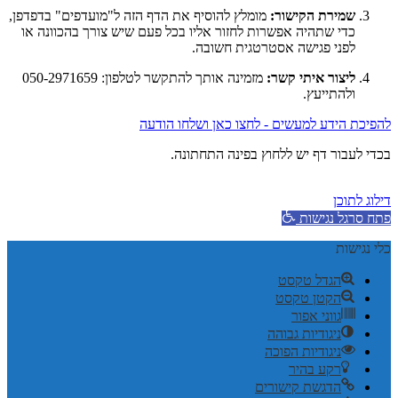
שמירת הקישור:
מומלץ להוסיף את הדף הזה ל"מועדפים" בדפדפן,
כדי שתהיה אפשרות לחזור אליו בכל פעם שיש צורך בהכוונה או
לפני פגישה אסטרטגית חשובה.
ליצור איתי קשר:
מזמינה אותך להתקשר לטלפון: 050-2971659
ולהתייעץ.
להפיכת הידע למעשים - לחצו כאן ושלחו הודעה
בכדי לעבור דף יש ללחוץ בפינה התחתונה.
דילוג לתוכן
פתח סרגל נגישות
כלי נגישות
הגדל טקסט
הקטן טקסט
גווני אפור
ניגודיות גבוהה
ניגודיות הפוכה
רקע בהיר
הדגשת קישורים