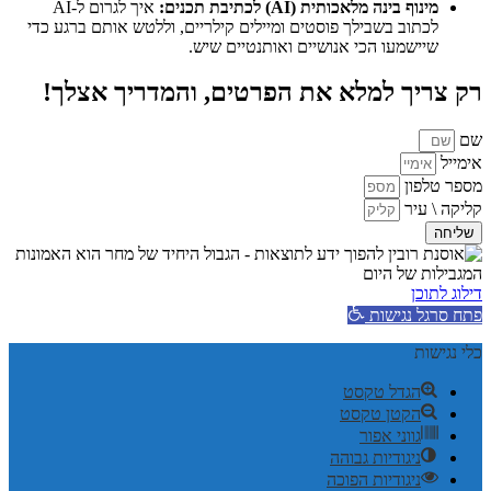
מינוף בינה מלאכותית (AI) לכתיבת תכנים:
איך לגרום ל-AI
לכתוב בשבילך פוסטים ומיילים קילריים, וללטש אותם ברגע כדי
שיישמעו הכי אנושיים ואותנטיים שיש.
רק צריך למלא את הפרטים, והמדריך אצלך!
שם
אימייל
מספר טלפון
קליקה \ עיר
שליחה
דילוג לתוכן
פתח סרגל נגישות
כלי נגישות
הגדל טקסט
הקטן טקסט
גווני אפור
ניגודיות גבוהה
ניגודיות הפוכה