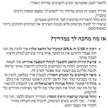
ולהפוך לעוגן אסטרטגי ומניע תקציבים במרחב האזורי.
מדריך מעשי זה נכתב במיוחד כדי לשמש לך כמצפן וכמפת דרכים
טקטית.
הוא כולל תיאוריות מזוקקות לצד תרגילים מעשיים,
שיעזרו לך לגשת בביטחון מלא ובגובה העיניים אל הגורמים החזקים ביותר
באקוסיסטם.
אז מה מחכה לך במדריך?
זיקוק ה-USP וה-DNA המוביל של ההאב שלך:
איך להבין מה הכי
חזק אצלך ולתרגם את זה למסר אחד ברור שיגרום לכולם לרצות
לעבוד איתך.
פריצת קירות ההאב והמעבר לניהול השפעה אזורית:
איך לצאת
מתוך המתחם, לגלות מי השחקנים שיכולים להקפיץ אותך קדימה
ולגשת אליהם עם הצעה שאי אפשר לסרב לה.
מיפוי השחקנים על המגרש האזורי:
לעשות סדר בבלאגן, להבין מי
נגד מי בסביבה שלך ואיך להפוך לדבק האנושי שמחבר את כולם.
מודל ה"כוונת" וניהול אנרגיה דיפרנציאלית:
איך להפסיק להתפזר
על כל מה שזז, לנהל את הזמן שלך נכון ולייצר ניצחונות מהירים בלי
להישחק.
ניהול פגישת שותפות וזיקוק המסר:
המדריך השלם ללפני, תוך כדי
ואחרי – איך להגיע בשיא הביטחון, להוביל את השיחה בחדר
ולסגור את הצעד הבא.