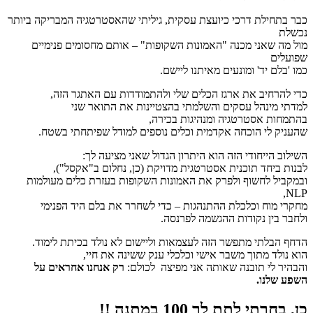
כבר בתחילת דרכי כיועצת עסקית, גיליתי שהאסטרטגיה המבריקה ביותר
נכשלת
מול מה שאני מכנה "האמונות השקופות" – אותם מחסומים פנימיים
שפועלים
כמו 'בלם יד' ומונעים מאיתנו ליישם.
כדי להרחיב את ארגז הכלים שלי ולהתמודדות עם האתגר הזה,
למדתי מינהל עסקים והשלמתי בהצטיינות את התואר שני
בהתמחות אסטרטגיה ומנהיגות בכירה,
שהעניק לי הוכחה אקדמית וכלים נוספים למודל שפיתחתי בשטח.
השילוב הייחודי הזה הוא היתרון הגדול שאני מציעה לך:
לבנות ביחד תוכנית אסטרטגית מדויקת (כן, נחלום ב"אקסל"),
ובמקביל לחשוף ולפרק את האמונות השקופות בעזרת כלים מעולמות
NLP,
מחקרי מוח וכלכלת ההתנהגות – כדי לשחרר את בלם היד הפנימי
ולחבר בין נקודות ההגשמה לפרנסה.
הדחף הבלתי מתפשר הזה לעצמאות וליישום לא נולד בכיתת לימוד.
הוא נולד מתוך משבר אישי וכלכלי ענק ששינה את חיי,
והבהיר לי תובנה שאותה אני מפיצה לכולם:
רק אנחנו אחראים על
השפע שלנו.
כן, בחרתי לתת לך 100 במתנה !!