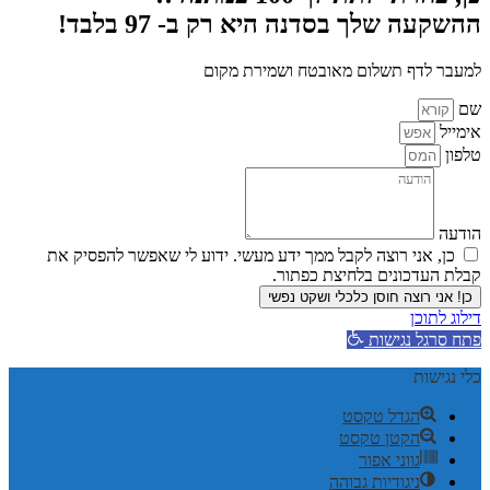
ההשקעה שלך בסדנה היא רק ב- 97 בלבד!
למעבר לדף תשלום מאובטח ושמירת מקום
שם
אימייל
טלפון
הודעה
כן, אני רוצה לקבל ממך ידע מעשי. ידוע לי שאפשר להפסיק את
קבלת העדכונים בלחיצת כפתור.
כן! אני רוצה חוסן כלכלי ושקט נפשי
דילוג לתוכן
פתח סרגל נגישות
כלי נגישות
הגדל טקסט
הקטן טקסט
גווני אפור
ניגודיות גבוהה