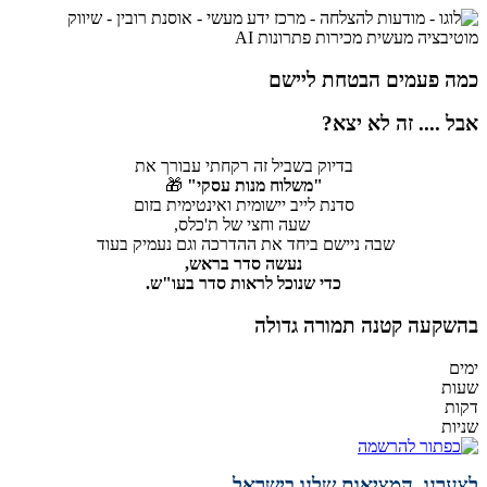
כמה פעמים הבטחת
ליישם
אבל ....
זה לא יצא?
בדיוק בשביל זה רקחתי עבורך את
"משלוח מנות עסקי"
🎁
סדנת לייב יישומית ואינטימית בזום
שעה וחצי של ת'כלס,
שבה ניישם ביחד את ההדרכה וגם נעמיק בעוד
נעשה
סדר בראש,
כדי שנוכל לראות סדר בעו"ש.
בהשקעה קטנה
תמורה גדולה
ימים
שעות
דקות
שניות
לצערנו, המציאות שלנו בישראל